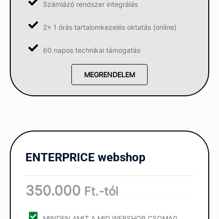
Számlázó rendszer integrálás
2x 1 órás tartalomkezelés oktatás (online)
60 napos technikai támogatás
MEGRENDELEM
ENTERPRICE webshop
350.000
Ft.-tól
MINDEN AMIT A MID WEBSHOP CSOMAG