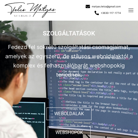
matyas.telcs@gmail.com
+3630-117-1774
SZOLGÁLTATÁSOK
Fedezd fel sokrétű szolgáltatási csomagjaimat,
amelyek az egyszerű, de stílusos weboldalaktól a
komplex és felhasználóbarát webshopokig
terjednek.
WEBOLDALAK
WEBSHOPOK